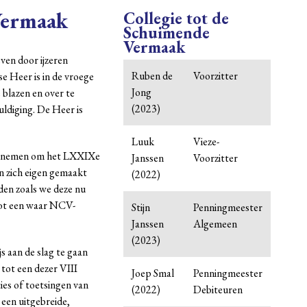
Vermaak
Collegie tot de
Schuimende
Vermaak
ven door ijzeren
Ruben de
Voorzitter
se Heer is in de vroege
Jong
 blazen en over te
(2023)
uldiging. De Heer is
Luuk
Vieze-
ich nemen om het LXXIXe
Janssen
Voorzitter
en zich eigen gemaakt
(2022)
den zoals we deze nu
j tot een waar NCV-
Stijn
Penningmeester
Janssen
Algemeen
(2023)
s aan de slag te gaan
tot een dezer VIII
Joep Smal
Penningmeester
ties of toetsingen van
(2022)
Debiteuren
 een uitgebreide,