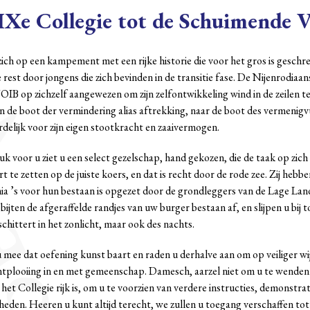
Xe Collegie tot de Schuimende 
ich op een kampement met een rijke historie die voor het gros is geschre
rest door jongens die zich bevinden in de transitie fase. De Nijenrodiaan
OIB op zichzelf aangewezen om zijn zelfontwikkeling wind in de zeilen te
 de boot der vermindering alias aftrekking, naar de boot des vermenigv
elijk voor zijn eigen stootkracht en zaaivermogen.
uk voor u ziet u een select gezelschap, hand gekozen, die de taak op z
 te zetten op de juiste koers, en dat is recht door de rode zee. Zij hebb
ia ’s voor hun bestaan is opgezet door de grondleggers van de Lage Lan
 bijten de afgeraffelde randjes van uw burger bestaan af, en slijpen u bi
 schittert in het zonlicht, maar ook des nachts.
 mee dat oefening kunst baart en raden u derhalve aan om op veiliger wij
tplooiing in en met gemeenschap. Damesch, aarzel niet om u te wenden 
het Collegie rijk is, om u te voorzien van verdere instructies, demonstra
eden. Heeren u kunt altijd terecht, we zullen u toegang verschaffen tot