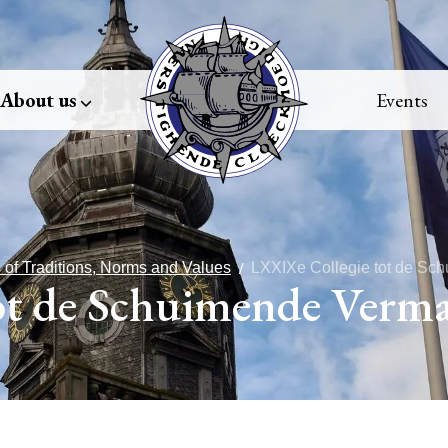
About us
Events
 of Traditions, Norms and Values
LXXIXe Collegie tot de Sc
ot de Schuimende Verm