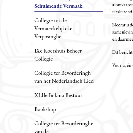
alomvattend
Schuimende Vermaak
uitsluitend
Collegie tot de
Neemt u de
Vermaeckelijkcke
samenlevin
Verposinghe
en daarmee
IXe Koetshuis Beheer
Dit bericht
Collegie
Voor u, én
Collegie ter Bevorderingh
van het Nederlandsch Lied
XLIIe Bokma Bestuur
Bookshop
Collegie ter Bevorderinghe
van de