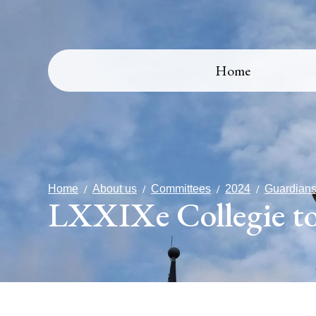
Home
Home
About us
Committees
2024
Guardians
LXXIXe Collegie t