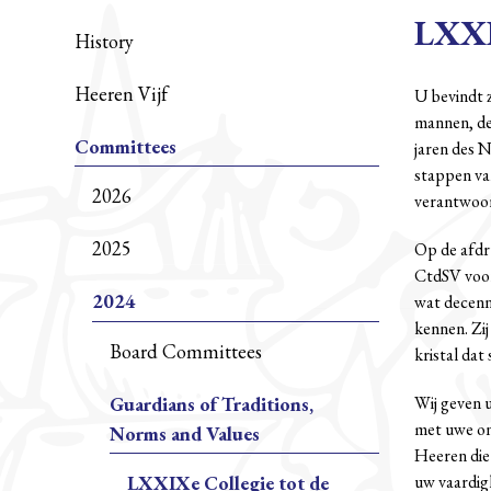
LXXI
History
Heeren Vijf
U bevindt z
mannen, de 
Committees
jaren des N
stappen van
2026
verantwoord
2025
Op de afdr
CtdSV voort
2024
wat decenn
kennen. Zij
Board Committees
kristal dat
Guardians of Traditions,
Wij geven u
met uwe on
Norms and Values
Heeren die 
uw vaardigh
LXXIXe Collegie tot de