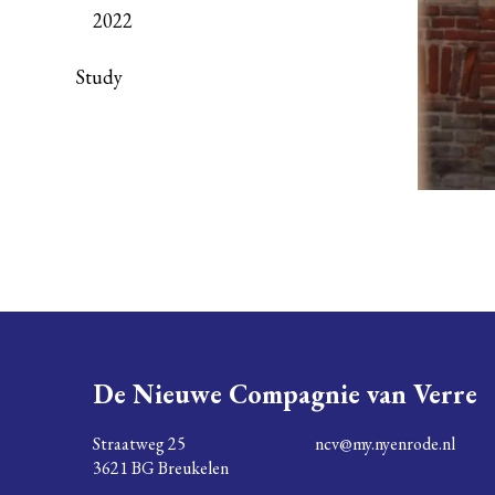
2022
Study
De Nieuwe Compagnie van Verre
Straatweg 25
ncv@my.nyenrode.nl
3621 BG Breukelen