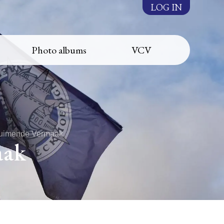
LOG IN
Photo albums
VCV
huimende Vermaak
aak