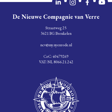
De Nieuwe Compagnie van Verre
Straatweg 25
3621 BG Breukelen
ncv@my.nyenrode.nl
CoC: 40479269
VAT: NL 8066.21.242